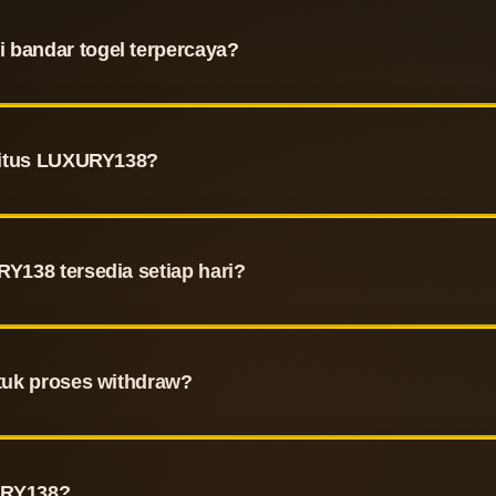
bandar togel terpercaya?
lah memiliki lisensi operasional sah. Kami menjamin k
akukan secara transparan dan adil, sehingga pemain d
situs LUXURY138?
ah melalui berbagai metode pembayaran yang tersedia, m
cek nomor rekening tujuan yang aktif melalui menu depos
138 tersedia setiap hari?
sedia setiap hari dan memiliki jadwal keluaran yang rut
aku, sehingga memberikan fleksibilitas penuh bagi para 
tuk proses withdraw?
hdraw dengan sangat cepat. Umumnya, dana akan masuk k
 selama tidak ada gangguan pada sistem bank atau penyed
URY138?