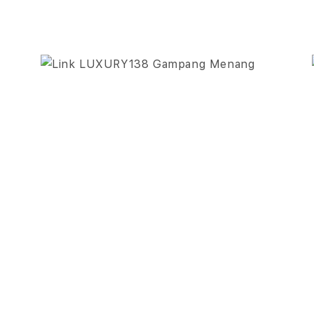
Open
media
4
in
modal