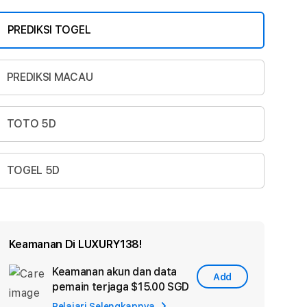
PREDIKSI TOGEL
PREDIKSI MACAU
TOTO 5D
TOGEL 5D
Keamanan Di LUXURY138!
Keamanan akun dan data
Add
Add
pemain terjaga
$15.00 SGD
Apple
Pelajari Selengkapnya