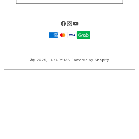
Facebook
Instagram
YouTube
Payment
methods
Â© 2025,
LUXURY138
Powered by Shopify