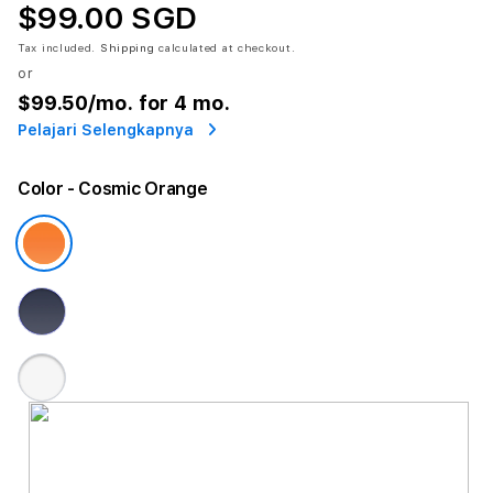
$99.00 SGD
Tax included.
Shipping
calculated at checkout.
or
$99.50
/mo. for 4 mo.
Pelajari Selengkapnya
Color
- Cosmic Orange