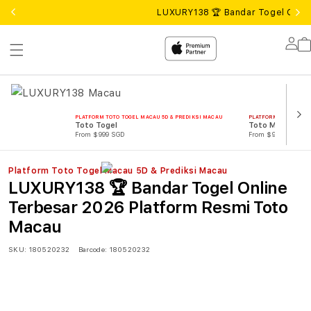
LUXURY138 🏆 Bandar Togel Onlin
Lo
in
PLATFORM TOTO TOGEL MACAU 5D & PREDIKSI MACAU
PLATFORM TOTO TOGEL
Toto Togel
Toto Macau
From $999 SGD
From $999 SGD
Platform Toto Togel Macau 5D & Prediksi Macau
LUXURY138 🏆 Bandar Togel Online
Terbesar 2026 Platform Resmi Toto
Macau
SKU:
180520232
Barcode:
180520232