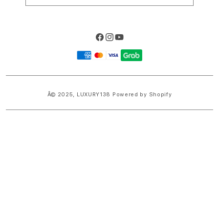
Facebook
Instagram
YouTube
Payment
methods
Â© 2025,
LUXURY138
Powered by Shopify