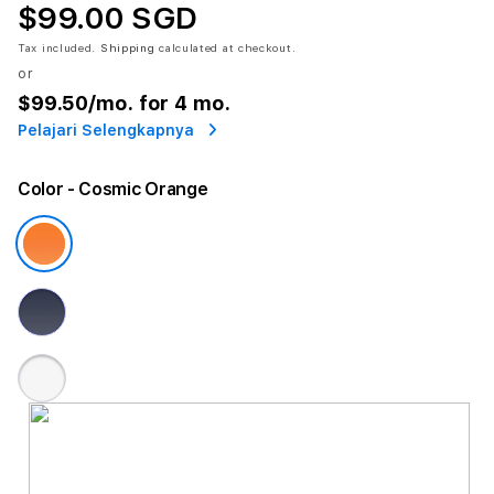
$99.00 SGD
Tax included.
Shipping
calculated at checkout.
or
$99.50
/mo. for 4 mo.
Pelajari Selengkapnya
Color
- Cosmic Orange