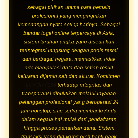
sebagai pilihan utama para pemain
profesional yang menginginkan
kemenangan nyata setiap harinya. Sebagai
bandar togel online terpercaya di Asia,
sistem taruhan angka yang disediakan
terintegrasi langsung dengan pools resmi
dari berbagai negara, memastikan tidak
ada manipulasi data dan setiap result
keluaran dijamin sah dan akurat. Komitmen
LUXURY138
terhadap integritas dan
transparansi dibuktikan melalui layanan
pelanggan profesional yang beroperasi 24
jam nonstop, siap sedia membantu Anda
dalam segala hal mulai dari pendaftaran
hingga proses penarikan dana. Sistem
transaksi yang didukung oleh bank-bank