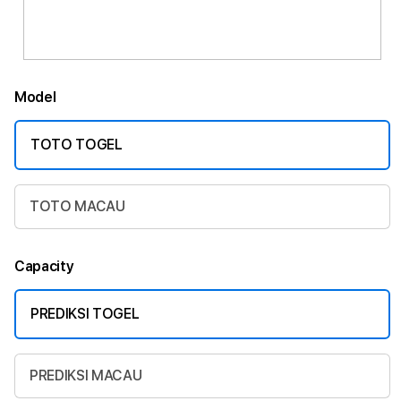
Model
TOTO TOGEL
TOTO MACAU
Capacity
PREDIKSI TOGEL
PREDIKSI MACAU